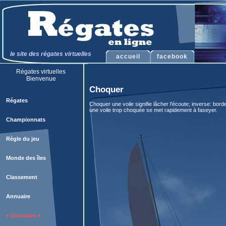
le site des régates virtuelles
accueil
facebook
Régates virtuelles
Bienvenue
Choquer
Régates
Choquer une voile signifie lâcher l'écoute; inverse: bord
une voile trop choquée se met rapidement à faseyer.
Championnats
Règle du jeu
Monde des îles
Classement
Annuaire
♦ Glossaire ♦